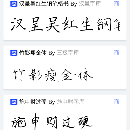
汉呈吴红生钢笔楷书
汉呈字库
商
By
竹影瘦金体
三极字库
商
By
施申财过硬
施申财字库
商
By