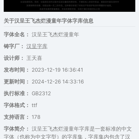
关于
汉呈王飞杰烂漫童年
字体字库信息
字体全名：
汉呈王飞杰烂漫童年
铸字厂：
汉呈字库
设计师：
王天喜
发布时间：
2023-12-19 16:36:41
更新时间：
2024-12-26 14:33:16
执行标准：
GB2312
字体格式：
ttf
支持语言：
178
字体简介：
汉呈王飞杰烂漫童年字库是一套标准的中文
字体（也称为中文字型）的字库集，字库集内包含了汉