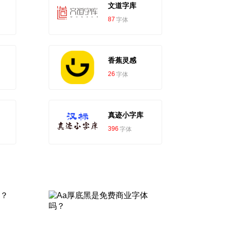
文道字库
87
字体
香蕉灵感
26
字体
真迹小字库
396
字体