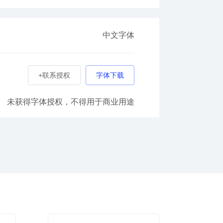
中文字体
+联系授权
字体下载
未获得字体授权，不得用于商业用途