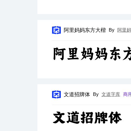
阿里妈妈东方大楷
阿里
By
文道招牌体
文道字库
商
By