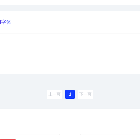
用字体
上一页
1
下一页