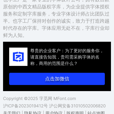
原创的中西文精品版权字库，为企业提供字体授权
服务和定制字库服务，专业字体设计师占比团队过
半。也字工厂保持对创作的诚实，致力于打造跨越
时代存在的字库。字体应用无处不在，字库行业却
鲜为人知。
尊贵的企业客户：为了更好的服务你，
请直接告知我，贵司需采购字体的名
称，商用的范围是什么？
点击加微信
Copyright ©2025 字觅网 MFont.com
沪ICP备2023019412号
沪公网安备31010502006820
关于我们
|
隐私协议
|
用户协议
|
版权声明
|
站点地图