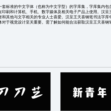
一套标准的中文字体（也称为中文字型）的字库集，字库集内包
在印刷和计算机、手机、数字媒体及相关电子产品上使用。汉呈
者和其他与文字相关的专业人士喜爱。汉呈王天喜钢笔书法字库
体对于视觉设计至关重要。需了解如何能合法获取汉呈王天喜钢
。