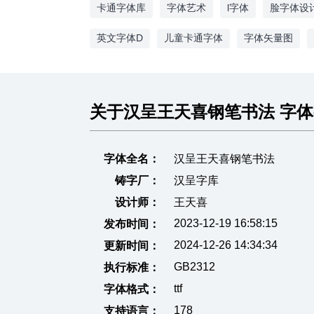
卡通字体库
字体艺术
l字体
脸字体设
英文字体D
儿童卡通字体
字体矢量图
关于汉呈王天喜钢笔书法 字
字体全名：
汉呈王天喜钢笔书法
铸字厂：
汉呈字库
设计师：
王天喜
2023-12-19 16:58:15
发布时间：
2024-12-26 14:34:34
更新时间：
GB2312
执行标准：
ttf
字体格式：
178
支持语言：