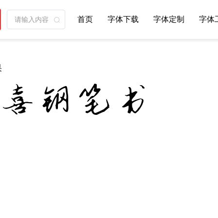
首页
字体下载
字体定制
字体
果