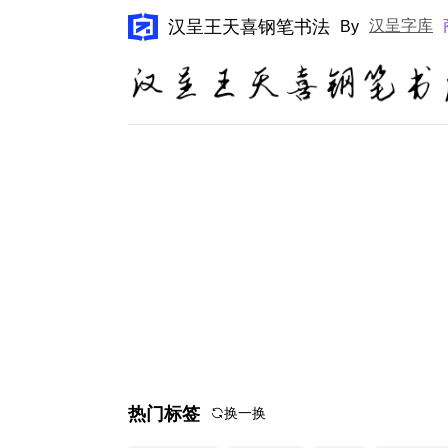
汉呈王天喜钢笔书法
汉呈字库
By
热门标签
换一换