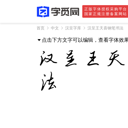
正版字体授权采购平台
国家正规注册备案网站
首页
中文
汉呈字库
汉呈王天喜钢笔书法
点击下方文字可以编辑，查看字体效