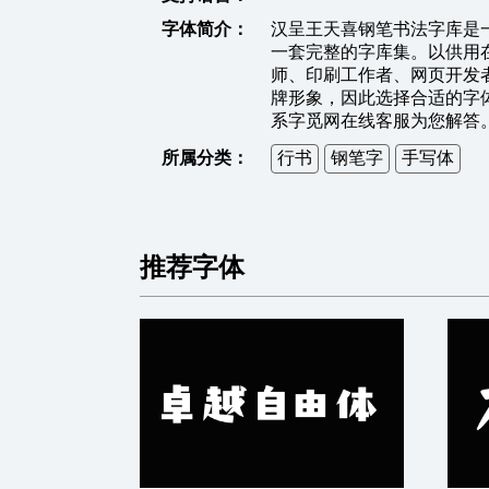
字体简介：
汉呈王天喜钢笔书法字库是
一套完整的字库集。以供用
师、印刷工作者、网页开发
牌形象，因此选择合适的字
系字觅网在线客服为您解答
所属分类：
行书
钢笔字
手写体
推荐字体