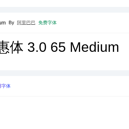
um
阿里巴巴
免费字体
By
用字体