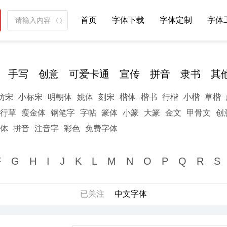
首页
字体下载
字体定制
字体
手写
创意
可爱卡通
宣传
拼音
隶书
其
仿宋
小标宋
明朝体
姚体
刻宋
楷体
楷书
行楷
小楷
草楷
行草
瘦金体
钢笔字
字帖
篆体
小篆
大篆
金文
甲骨文
创
体
拼音
注音字
彩色
免费字体
F
G
H
I
J
K
L
M
N
O
P
Q
R
S
已关注
中文字体