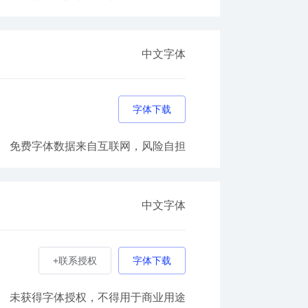
中文字体
字体下载
免费字体数据来自互联网，风险自担
中文字体
+联系授权
字体下载
未获得字体授权，不得用于商业用途