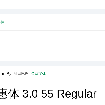
字体
ar
阿里巴巴
免费字体
By