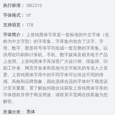
执行标准：
GB2312
字体格式：
ttf
支持语言：
178
字体简介：
上首钝黑体字库是一套标准的中文字体（也
称为中文字型）的字库集，字库集内包含了汉字、字
母、数字、图形符号等字符组成一套完整的字库集。以
供用在印刷和计算机、手机、数字媒体及相关电子产品
上使用。上首钝黑体字库深受广大设计师、排版师、印
刷工作者、网页开发者和其他与文字相关的专业人士喜
爱。上首钝黑体字库中的不同字体可以传达不同的情
感、风格和品牌形象，因此选择合适的字体对于视觉设
计至关重要。需了解如何能合法获取上首钝黑体字库的
字体授权并用于商业用途，请联系字觅网在线客服为您
解答。
黑体
所属分类：