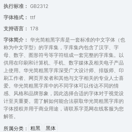
执行标准：
GB2312
字体格式：
ttf
支持语言：
178
字体简介：
华光简粗黑字库是一套标准的中文字体（也
称为中文字型）的字库集，字库集内包含了汉字、字
母、数字、图形符号等字符组成一套完整的字库集。以
供用在印刷和计算机、手机、数字媒体及相关电子产品
上使用。华光简粗黑字库深受广大设计师、排版师、印
刷工作者、网页开发者和其他与文字相关的专业人士喜
爱。华光简粗黑字库中的不同字体可以传达不同的情
感、风格和品牌形象，因此选择合适的字体对于视觉设
计至关重要。需了解如何能合法获取华光简粗黑字库的
字体授权并用于商业用途，请联系字觅网在线客服为您
解答。
粗黑
黑体
所属分类：