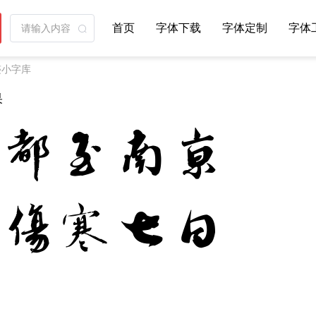
首页
字体下载
字体定制
字体
迹小字库
果