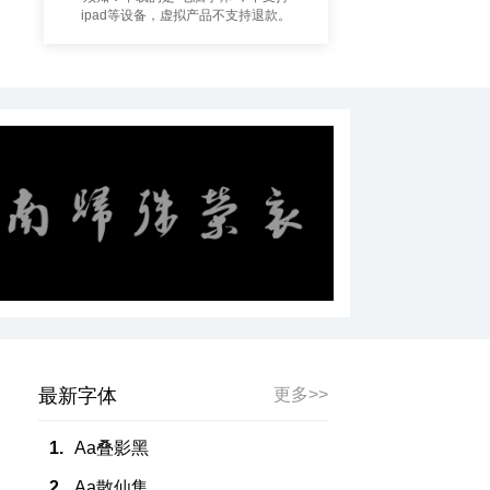
ipad等设备，虚拟产品不支持退款。
最新字体
更多>>
Aa叠影黑
1.
Aa散仙集
2.