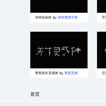
卓特自由体
卓特视觉字体
字
By
香蕉差生灵感体
香蕉灵感
汉
By
首页