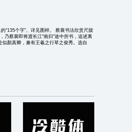
“135个字”。详见图样。 蔡襄书法欣赏尺牍
牘”，乃蔡襄即将渡长江“南归”途中所书，追述离
处似顏真卿，兼有王羲之行草之俊秀。选自