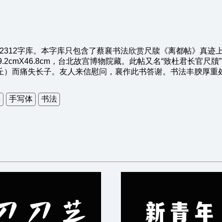
2312字库。本字库只包含了蔡襄书法欣赏尺牍《离都帖》真迹上的
9.2cmX46.8cm，台北故宫博物院藏。此帖又名“致杜君长官尺
丘）而痛失长子。友人来信慰问，襄作此书答谢。书法丰腴厚重
字
手写体
书法