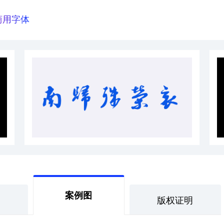
商用字体
案例图
族
版权证明