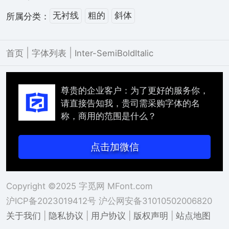
无衬线
粗的
斜体
所属分类：
|
|
首页
字体列表
Inter-SemiBoldItalic
尊贵的企业客户：为了更好的服务你，
请直接告知我，贵司需采购字体的名
称，商用的范围是什么？
点击加微信
Copyright ©2025 字觅网 MFont.com
沪ICP备2023019412号
沪公网安备31010502006820
关于我们
|
隐私协议
|
用户协议
|
版权声明
|
站点地图