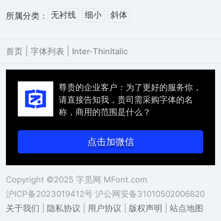
无衬线
细小
斜体
所属分类：
|
|
首页
字体列表
Inter-ThinItalic
尊贵的企业客户：为了更好的服务你，
请直接告知我，贵司需采购字体的名
称，商用的范围是什么？
点击加微信
Copyright ©2025 字觅网 MFont.com
沪ICP备2023019412号
沪公网安备31010502006820
关于我们
|
隐私协议
|
用户协议
|
版权声明
|
站点地图