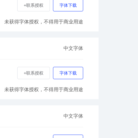
+联系授权
字体下载
未获得字体授权，不得用于商业用途
中文字体
+联系授权
字体下载
未获得字体授权，不得用于商业用途
中文字体