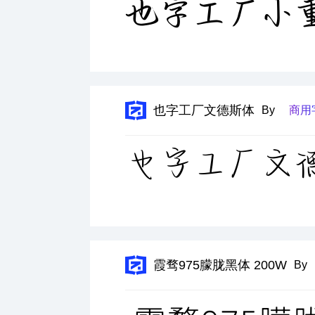
也字工厂文德斯体
商用
By
霞骛975朦胧黑体 200W
By