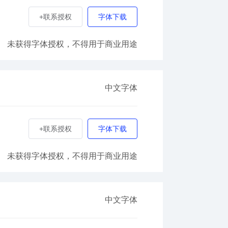
+联系授权
字体下载
未获得字体授权，不得用于商业用途
中文字体
+联系授权
字体下载
未获得字体授权，不得用于商业用途
中文字体