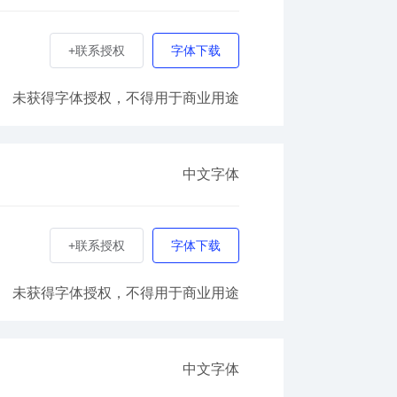
+联系授权
字体下载
未获得字体授权，不得用于商业用途
中文字体
+联系授权
字体下载
未获得字体授权，不得用于商业用途
中文字体