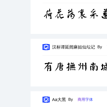
汉标谭延闿麻姑仙坛记
By
Aa大黑
商用字体
By