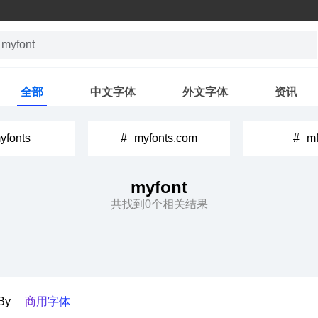
全部
中文字体
外文字体
资讯
yfonts
#
myfonts.com
#
mf
myfont
共找到0个相关结果
商用字体
By