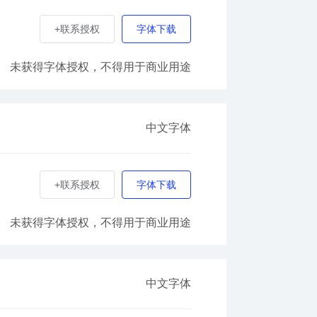
+联系授权
字体下载
未获得字体授权，不得用于商业用途
中文字体
+联系授权
字体下载
未获得字体授权，不得用于商业用途
中文字体