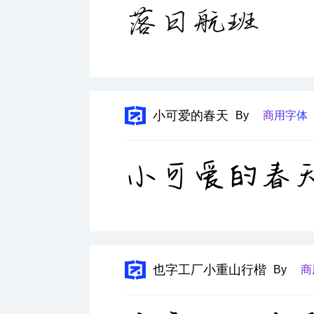
小可爱的春天
商用字体
By
也字工厂小重山行楷
商
By