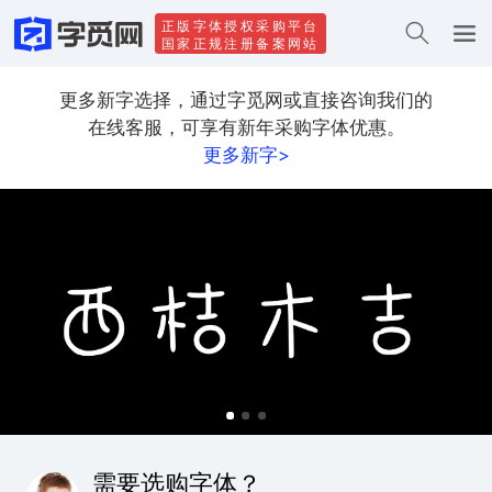
正版字体授权采购平台
国家正规注册备案网站
更多新字选择，通过字觅网或直接咨询我们的
在线客服，可享有新年采购字体优惠。
更多新字>
需要选购字体？