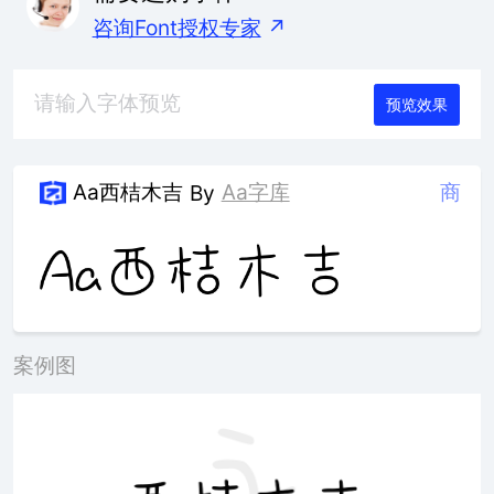
咨询Font授权专家
↗
预览效果
Aa西桔木吉
Aa字库
商
By
案例图