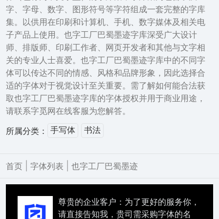
字、字母、数字、图形符号等字符组成一套完整的字库
集。以供用在印刷和计算机、手机、数字媒体及相关电
子产品上使用。也字工厂巴蜀墨迹字库深受广大设计
师、排版师、印刷工作者、网页开发者和其他与文字相
关的专业人士喜爱。也字工厂巴蜀墨迹字库中的不同字
体可以传达不同的情感、风格和品牌形象，因此选择合
适的字体对于视觉设计至关重要。需了解如何能合法获
取也字工厂巴蜀墨迹字库的字体授权并用于商业用途，
请联系字觅网在线客服为您解答。
手写体
书法
所属分类：
|
|
首页
字体列表
也字工厂巴蜀墨迹
尊贵的企业客户：为了更好的服务你，
请直接告知我，贵司需采购字体的名