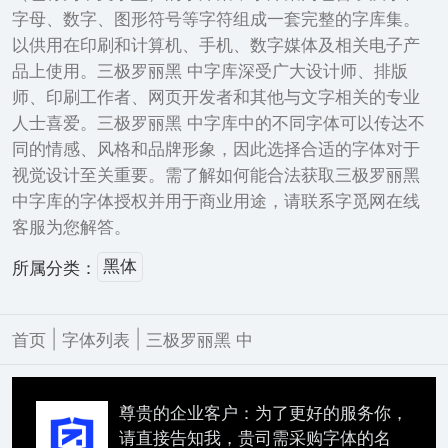
字母、数字、图形符号等字符组成一套完整的字库集。
以供用在印刷和计算机、手机、数字媒体及相关电子产
品上使用。三极罗丽黑 中字库深受广大设计师、排版
师、印刷工作者、网页开发者和其他与文字相关的专业
人士喜爱。三极罗丽黑 中字库中的不同字体可以传达不
同的情感、风格和品牌形象，因此选择合适的字体对于
视觉设计至关重要。需了解如何能合法获取三极罗丽黑
中字库的字体授权并用于商业用途，请联系字觅网在线
客服为您解答。
黑体
所属分类：
|
|
首页
字体列表
三极罗丽黑 中
尊贵的企业客户：为了更好的服务你，
请直接告知我，贵司需采购字体的名