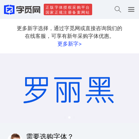
正版字体授权采购平台
国家正规注册备案网站
更多新字选择，通过字觅网或直接咨询我们的
在线客服，可享有新年采购字体优惠。
更多新字>
需要选购字体？