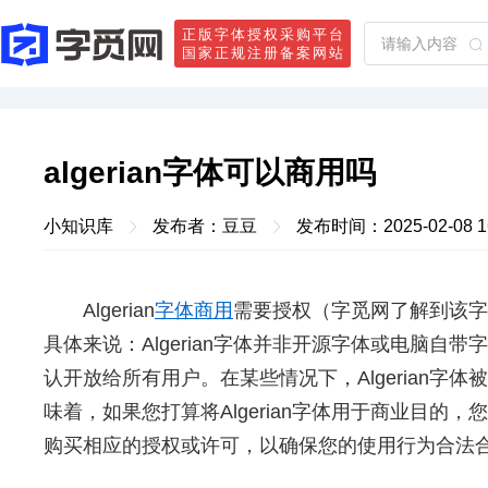
正版字体授权采购平台
国家正规注册备案网站
algerian字体可以商用吗
小知识库
发布者：豆豆
发布时间：2025-02-08 16
Algerian
字体商用
需要授权（字觅网了解到该字Alge
具体来说：Algerian字体并非开源字体或电脑自
认开放给所有用户。在某些情况下，Algerian字
味着，如果您打算将Algerian字体用于商业目的
购买相应的授权或许可，以确保您的使用行为合法