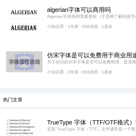
algerian字体可以商用吗
Algerian字体商用需要授权（字觅网了解到该字Alg
小知识库
/
1年前
/
608浏览
/
1喜欢
仿宋字体是可以免费用于商业用
关于你问的仿宋字体是否可以免费商用。是否
况。
小知识库
/
2年前
/
816浏览
/
1喜欢
热门文章
TrueType 字体（TTF/OTF
安装 TrueType 字体（TTF）文件通常是
异。以下是在常见的操作系统上安装TTF字体