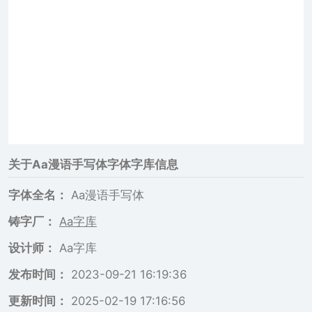
关于
Aa漫语手写体
字体字库信息
字体全名：
Aa漫语手写体
铸字厂：
Aa字库
设计师：
Aa字库
发布时间：
2023-09-21 16:19:36
更新时间：
2025-02-19 17:16:56