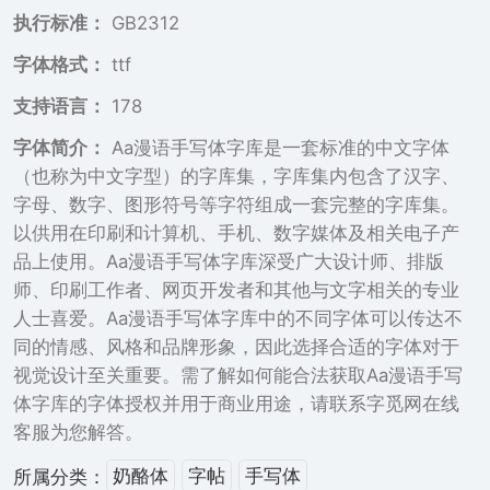
执行标准：
GB2312
字体格式：
ttf
支持语言：
178
字体简介：
Aa漫语手写体字库是一套标准的中文字体
（也称为中文字型）的字库集，字库集内包含了汉字、
字母、数字、图形符号等字符组成一套完整的字库集。
以供用在印刷和计算机、手机、数字媒体及相关电子产
品上使用。Aa漫语手写体字库深受广大设计师、排版
师、印刷工作者、网页开发者和其他与文字相关的专业
人士喜爱。Aa漫语手写体字库中的不同字体可以传达不
同的情感、风格和品牌形象，因此选择合适的字体对于
视觉设计至关重要。需了解如何能合法获取Aa漫语手写
体字库的字体授权并用于商业用途，请联系字觅网在线
客服为您解答。
奶酪体
字帖
手写体
所属分类：