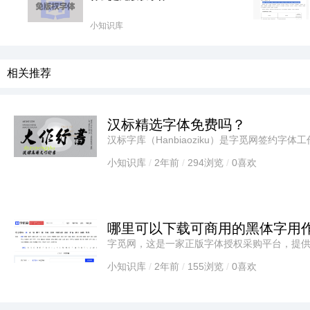
小知识库
相关推荐
汉标精选字体免费吗？
汉标字库（Hanbiaoziku）是字觅网签约
计，包括汉标锐毛体、汉标追途体、汉标高清
小知识库
/
2年前
/
294浏览
/
0喜欢
哪里可以下载可商用的黑体字用
字觅网，这是一家正版字体授权采购平台，提供各
字体列表，您可以浏览各种可供选择的黑体字体
小知识库
/
2年前
/
155浏览
/
0喜欢
保它符合您的商用需求和品味。