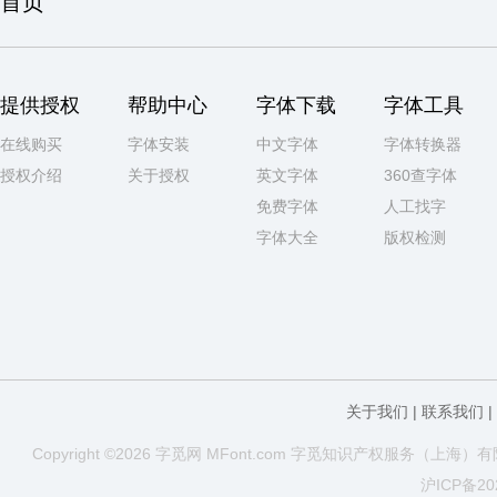
首页
提供授权
帮助中心
字体下载
字体工具
在线购买
字体安装
中文字体
字体转换器
授权介绍
关于授权
英文字体
360查字体
免费字体
人工找字
字体大全
版权检测
关于我们
|
联系我们
|
Copyright ©2026 字觅网 MFont.com 字
觅知
识产权服务（上海）有限
沪ICP备20