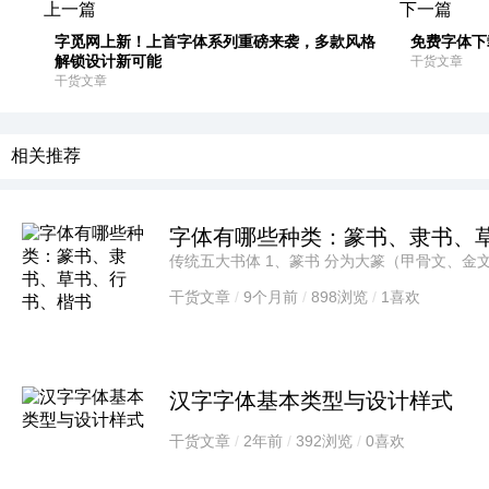
上一篇
下一篇
字觅网上新！上首字体系列重磅来袭，多款风格
免费字体下
解锁设计新可能
干货文章
干货文章
相关推荐
字体有哪些种类：篆书‌、隶书‌、草
传统五大书体 1‌、篆书‌ 分为大篆（甲骨文、金文等）和小篆（秦代标准字体），以直线
为主，结构对称严谨。 2‌、隶书‌‌，4、行书‌
干货文章
/
9个月前
/
898浏览
/
1喜欢
汉字字体基本类型与设计样式
干货文章
/
2年前
/
392浏览
/
0喜欢