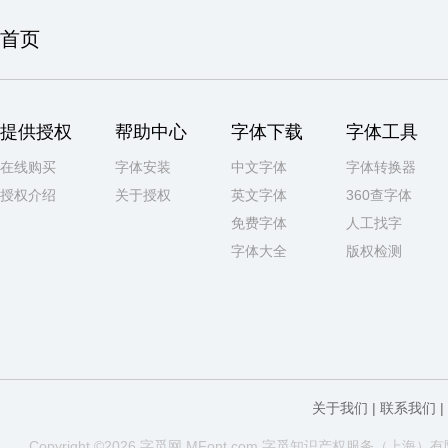
首页
提供授权
帮助中心
字体下载
字体工具
在线购买
字体安装
中文字体
字体转换器
授权介绍
关于授权
英文字体
360查字体
免费字体
人工找字
字体大全
版权检测
关于我们
|
联系我们
|
Copyright ©2026 字觅网 MFont.com 字
觅知
识产权服务（上海）有限