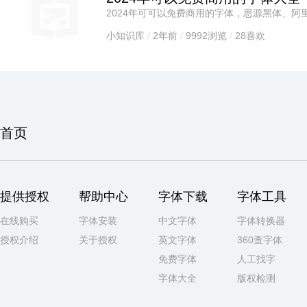
2024年可可以免费商用的字体，思源黑体、
江西拙楷体、思源宋体、庞龙正道标题体、装
小知识库
/
2年前
/
9992浏览
/
28喜欢
首页
提供授权
帮助中心
字体下载
字体工具
在线购买
字体安装
中文字体
字体转换器
授权介绍
关于授权
英文字体
360查字体
免费字体
人工找字
字体大全
版权检测