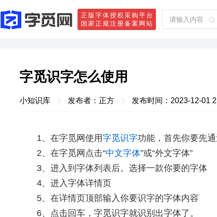
正版字体授权采购平台
国家正规注册备案网站
字觅识字怎么使用
小知识库
发布者：正方
发布时间：2023-12-01 23
1、在字觅网使用
字觅识字
功能，首先你要先通
2、在字觅网点击“
中文字体
”或“
外文字体
”
3、进入到字体列表后。选择一款你要的字体
4、进入字体详情页
5、在详情页顶部输入你要识字的字体内容
6、点击回车，字觅识字就识别出字体了。