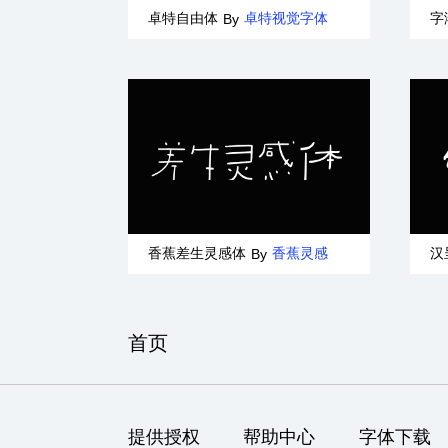
卓特自由体
卓特视觉字体
字
By
香蕉差生灵感体
香蕉灵感
汉
By
首页
提供授权
帮助中心
字体下载