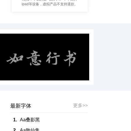
ipad等设备，虚拟产品不支持退款。
最新字体
更多>>
Aa叠影黑
1.
Aa散仙集
2.