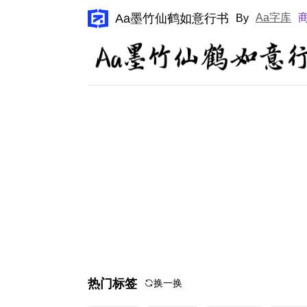
Aa墨竹仙鹤如意行书
Aa字库
By
热门标签
换一换