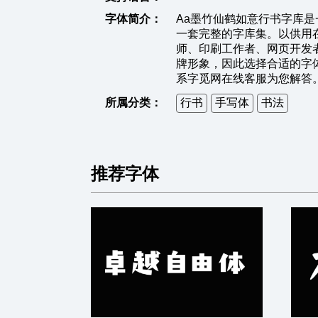
字体简介：
Aa墨竹仙鹤如意行书字库
一套完整的字库集。以供用
师、印刷工作者、网页开发
牌形象，因此选择合适的字
系字觅网在线客服为您解答
所属分类：
行书
手写体
书法
推荐字体