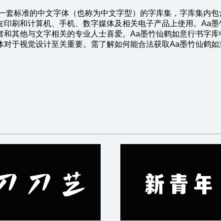
是一套标准的中文字体（也称为中文字型）的字库集，字库集内包
在印刷和计算机、手机、数字媒体及相关电子产品上使用。Aa墨
者和其他与文字相关的专业人士喜爱。Aa墨竹仙鹤如意行书字库
体对于视觉设计至关重要。需了解如何能合法获取Aa墨竹仙鹤如
。