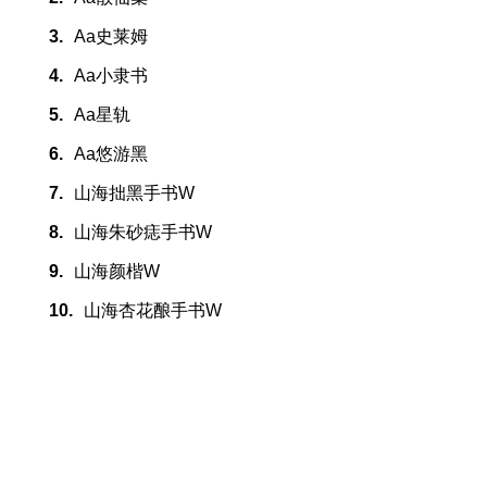
Aa史莱姆
3.
Aa小隶书
4.
Aa星轨
5.
Aa悠游黑
6.
山海拙黑手书W
7.
山海朱砂痣手书W
8.
山海颜楷W
9.
山海杏花酿手书W
10.