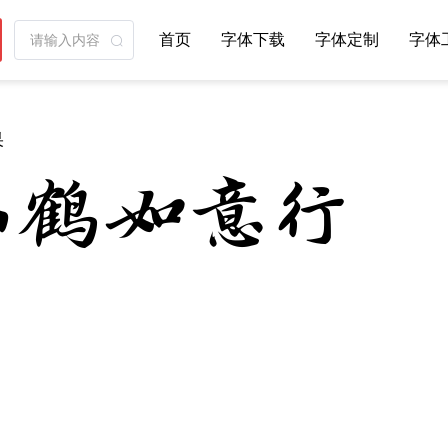
首页
字体下载
字体定制
字体
果