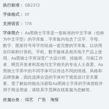
执行标准：
GB2312
字体格式：
ttf
支持语言：
178
字体简介：
Aa黑骑士字库是一套标准的中文字体（也称
为中文字型）的字库集，字库集内包含了汉字、字母、
数字、图形符号等字符组成一套完整的字库集。以供用
在印刷和计算机、手机、数字媒体及相关电子产品上使
用。Aa黑骑士字库深受广大设计师、排版师、印刷工作
者、网页开发者和其他与文字相关的专业人士喜爱。Aa
黑骑士字库中的不同字体可以传达不同的情感、风格和
品牌形象，因此选择合适的字体对于视觉设计至关重
要。需了解如何能合法获取Aa黑骑士字库的字体授权并
用于商业用途，请联系字觅网在线客服为您解答。
综艺
广告
海报
所属分类：