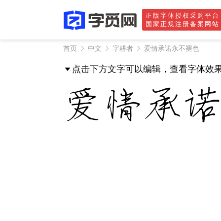
正版字体授权采购平台
国家正规注册备案网站
首页
中文
字耕者
爱情承诺永不褪色
点击下方文字可以编辑，查看字体效