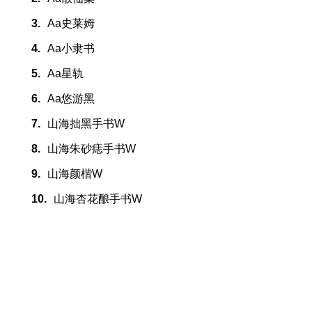
Aa史莱姆
3.
Aa小隶书
4.
Aa星轨
5.
Aa悠游黑
6.
山海拙黑手书W
7.
山海朱砂痣手书W
8.
山海颜楷W
9.
山海杏花酿手书W
10.