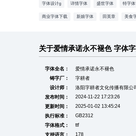
字体设计g
详情字体
盛世字体
特字体
商业字体下载
新娘字体
田英章
美食
关于爱情承诺永不褪色 字体
字体全名：
爱情承诺永不褪色
铸字厂：
字耕者
设计师：
洛阳字耕者文化传播有限公
2024-11-22 17:23:26
发布时间：
2025-01-02 13:45:24
更新时间：
GB2312
执行标准：
ttf
字体格式：
178
支持语言：