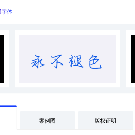
用字体
族
案例图
版权证明