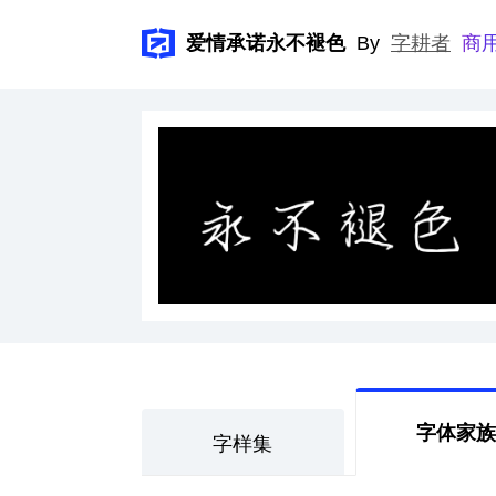
By
爱情承诺永不褪色
字耕者
商
字体家
字样集