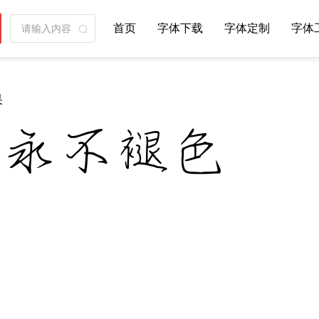
首页
字体下载
字体定制
字体
果