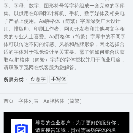
字、字母、数字、图形符号等字符组成一套完整的字库
集。以供用在印刷和计算机、手机、数字媒体及相关电
子产品上使用。Aa胖格体（简繁）字库深受广大设计
师、排版师、印刷工作者、网页开发者和其他与文字相
关的专业人士喜爱。Aa胖格体（简繁）字库中的不同字
体可以传达不同的情感、风格和品牌形象，因此选择合
适的字体对于视觉设计至关重要。需了解如何能合法获
取Aa胖格体（简繁）字库的字体授权并用于商业用途，
请联系字觅网在线客服为您解答。
创意字
手写体
所属分类：
|
|
首页
字体列表
Aa胖格体（简繁）
尊贵的企业客户：为了更好的服务你，
请直接告知我，贵司需采购字体的名