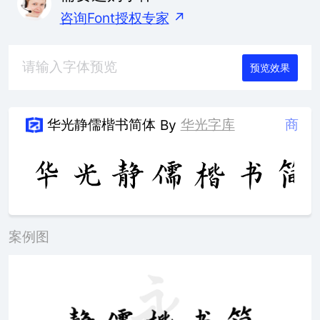
咨询Font授权专家
↗
预览效果
华光静儒楷书简体
华光字库
商
By
案例图