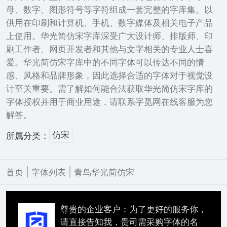
母、数字、图形符号等字符组成一套完整的字库集。以
供用在印刷和计算机、手机、数字媒体及相关电子产品
上使用。华光简仿宋字库深受广大设计师、排版师、印
刷工作者、网页开发者和其他与文字相关的专业人士喜
爱。华光简仿宋字库中的不同字体可以传达不同的情
感、风格和品牌形象，因此选择合适的字体对于视觉设
计至关重要。需了解如何能合法获取华光简仿宋字库的
字体授权并用于商业用途，请联系字觅网在线客服为您
解答。
仿宋
所属分类：
|
|
首页
字体列表
青鸟华光简仿宋
尊贵的企业客户：为了更好的服务你，
请直接告知我，贵司需采购字体的名