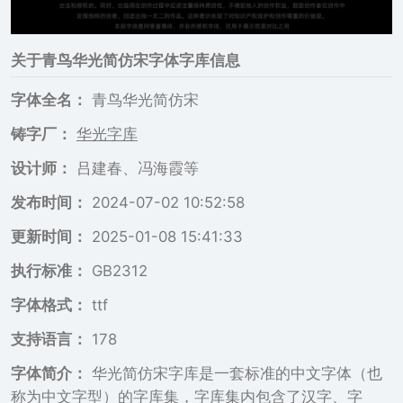
关于
青鸟华光简仿宋
字体字库信息
字体全名：
青鸟华光简仿宋
铸字厂：
华光字库
设计师：
吕建春、冯海霞等
发布时间：
2024-07-02 10:52:58
更新时间：
2025-01-08 15:41:33
执行标准：
GB2312
字体格式：
ttf
支持语言：
178
字体简介：
华光简仿宋字库是一套标准的中文字体（也
称为中文字型）的字库集，字库集内包含了汉字、字