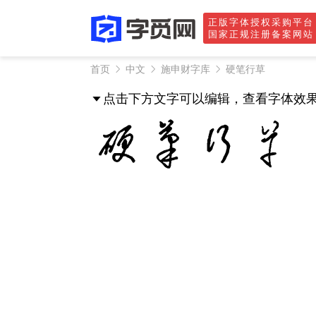
正版字体授权采购平台
国家正规注册备案网站
首页
中文
施申财字库
硬笔行草
点击下方文字可以编辑，查看字体效