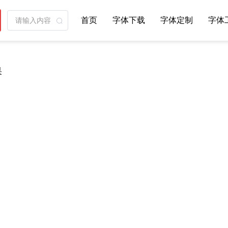
首页
字体下载
字体定制
字体
果