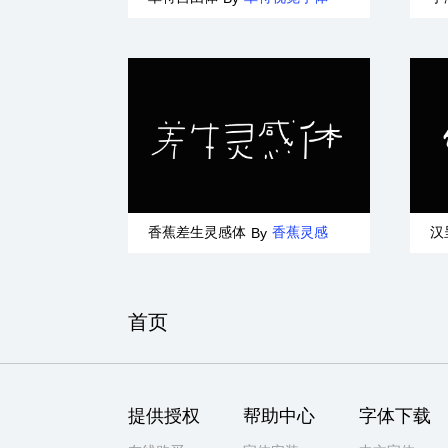
香蕉差生灵感体
香蕉灵感
汉
By
首页
提供授权
帮助中心
字体下载