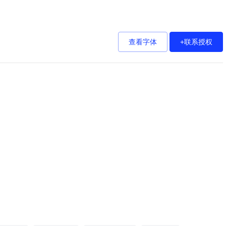
查看字体
+联系授权