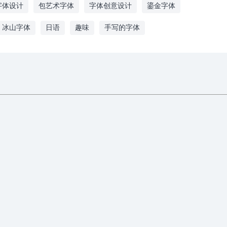
字体设计
包艺术字体
字体创意设计
鎏金字体
冰山字体
日语
趣味
手写的字体