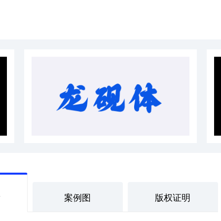
族
案例图
版权证明