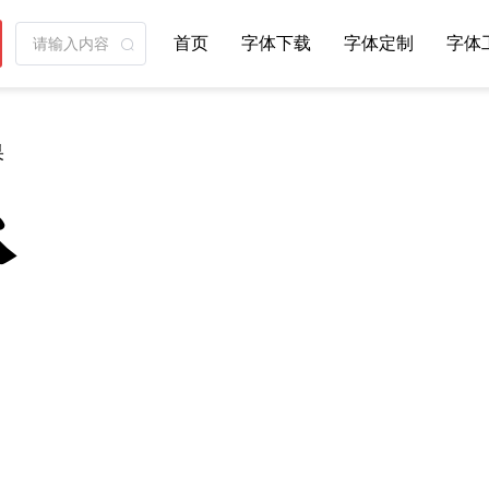
首页
字体下载
字体定制
字体
果