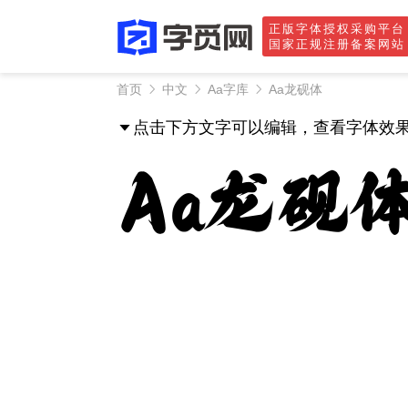
正版字体授权采购平台
国家正规注册备案网站
首页
中文
Aa字库
Aa龙砚体
点击下方文字可以编辑，查看字体效