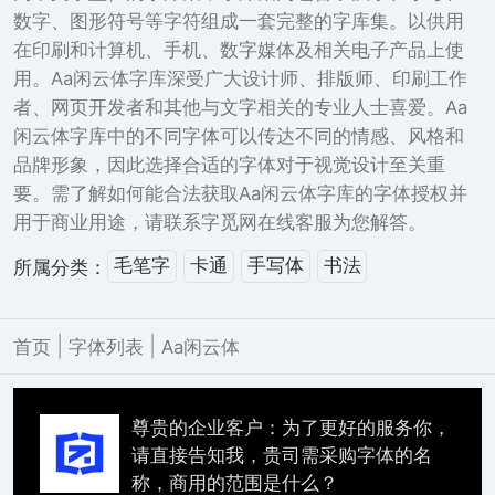
数字、图形符号等字符组成一套完整的字库集。以供用
在印刷和计算机、手机、数字媒体及相关电子产品上使
用。Aa闲云体字库深受广大设计师、排版师、印刷工作
者、网页开发者和其他与文字相关的专业人士喜爱。Aa
闲云体字库中的不同字体可以传达不同的情感、风格和
品牌形象，因此选择合适的字体对于视觉设计至关重
要。需了解如何能合法获取Aa闲云体字库的字体授权并
用于商业用途，请联系字觅网在线客服为您解答。
毛笔字
卡通
手写体
书法
所属分类：
|
|
首页
字体列表
Aa闲云体
尊贵的企业客户：为了更好的服务你，
请直接告知我，贵司需采购字体的名
称，商用的范围是什么？