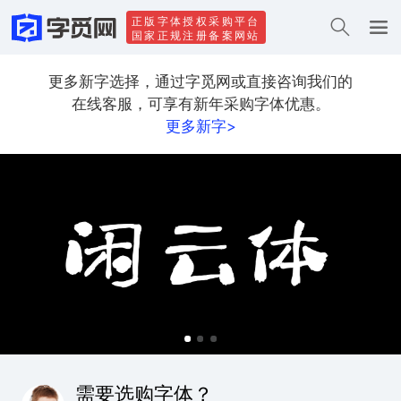
正版字体授权采购平台
国家正规注册备案网站
更多新字选择，通过字觅网或直接咨询我们的
在线客服，可享有新年采购字体优惠。
更多新字>
需要选购字体？