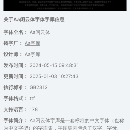
关于
Aa闲云体
字体字库信息
字体全名：
Aa闲云体
铸字厂：
Aa字库
设计师：
Aa字库
发布时间：
2024-05-15 09:48:31
更新时间：
2025-01-03 10:27:43
执行标准：
GB2312
字体格式：
ttf
支持语言：
178
字体简介：
Aa闲云体字库是一套标准的中文字体（也称
为中文字型）的字库集，字库集内包含了汉字、字母、