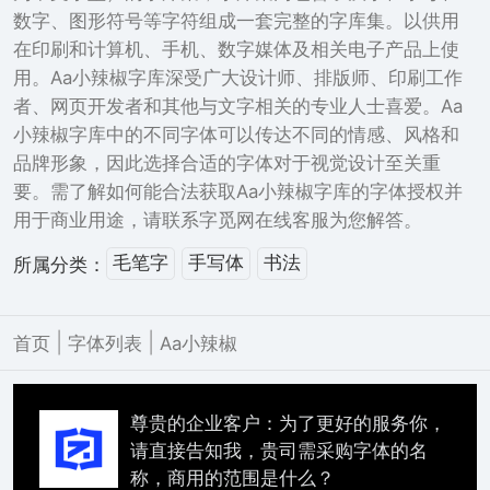
数字、图形符号等字符组成一套完整的字库集。以供用
在印刷和计算机、手机、数字媒体及相关电子产品上使
用。Aa小辣椒字库深受广大设计师、排版师、印刷工作
者、网页开发者和其他与文字相关的专业人士喜爱。Aa
小辣椒字库中的不同字体可以传达不同的情感、风格和
品牌形象，因此选择合适的字体对于视觉设计至关重
要。需了解如何能合法获取Aa小辣椒字库的字体授权并
用于商业用途，请联系字觅网在线客服为您解答。
毛笔字
手写体
书法
所属分类：
|
|
首页
字体列表
Aa小辣椒
尊贵的企业客户：为了更好的服务你，
请直接告知我，贵司需采购字体的名
称，商用的范围是什么？