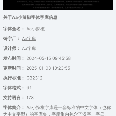
关于
Aa小辣椒
字体字库信息
字体全名：
Aa小辣椒
铸字厂：
Aa字库
设计师：
Aa字库
发布时间：
2024-05-15 09:45:58
更新时间：
2025-01-03 10:23:55
执行标准：
GB2312
字体格式：
ttf
支持语言：
178
字体简介：
Aa小辣椒字库是一套标准的中文字体（也称
为中文字型）的字库集，字库集内包含了汉字、字母、