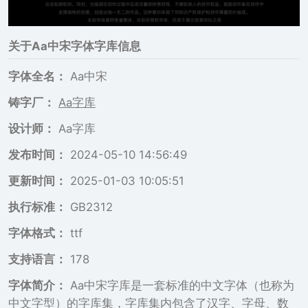
关于
Aa中宋
字体字库信息
字体全名：
Aa中宋
铸字厂：
Aa字库
设计师：
Aa字库
发布时间：
2024-05-10 14:56:49
更新时间：
2025-01-03 10:05:51
执行标准：
GB2312
字体格式：
ttf
支持语言：
178
字体简介：
Aa中宋字库是一套标准的中文字体（也称为
中文字型）的字库集，字库集内包含了汉字、字母、数