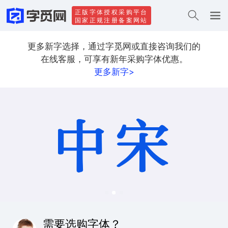
正版字体授权采购平台
国家正规注册备案网站
更多新字选择，通过字觅网或直接咨询我们的
在线客服，可享有新年采购字体优惠。
更多新字>
需要选购字体？