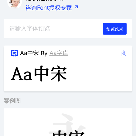
咨询Font授权专家
↗
预览效果
Aa中宋
Aa字库
商
By
案例图