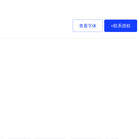
查看字体
+联系授权