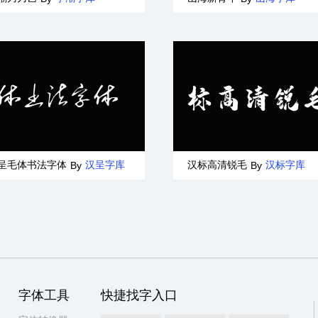
呈毛体书法字体
汉呈字库
汉标高清锐毛
汉标字库
By
By
字体工具
快捷找字入口