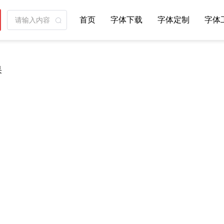
首页
字体下载
字体定制
字体
果