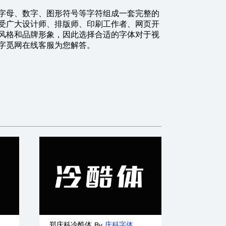
字母、数字、图形符号等字符组成一套完整的
受广大设计师、排版师、印刷工作者、网页开
风格和品牌形象，因此选择合适的字体对于视
字觅网在线客服为您解答。
郑庆科冷酷体
庆科字体
By