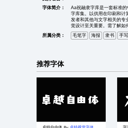
字体简介：
Aa祝融隶字库是一套标准
字库集。以供用在印刷和计
发者和其他与文字相关的专
觉设计至关重要。需了解如
所属分类：
毛笔字
海报
隶书
手
推荐字体
卓特自由体
卓特视觉字体
字
By