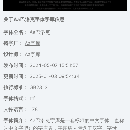
关于
Aa巴洛克
字体字库信息
字体全名：
Aa巴洛克
铸字厂：
Aa字库
设计师：
Aa字库
发布时间：
2024-05-07 15:51:57
更新时间：
2025-01-03 09:54:34
执行标准：
GB2312
字体格式：
ttf
支持语言：
178
字体简介：
Aa巴洛克字库是一套标准的中文字体（也称
为中文字型）的字库集，字库集内包含了汉字、字母、