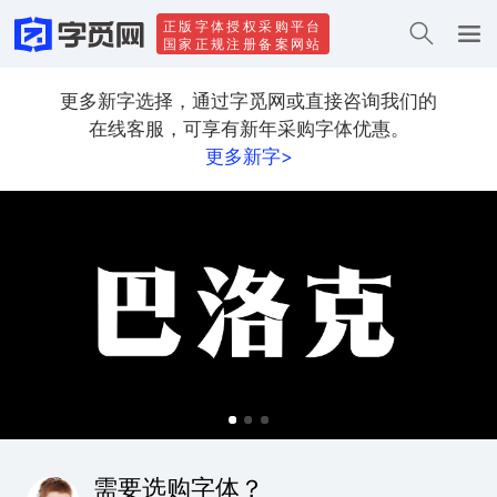
正版字体授权采购平台
国家正规注册备案网站
更多新字选择，通过字觅网或直接咨询我们的
在线客服，可享有新年采购字体优惠。
更多新字>
需要选购字体？