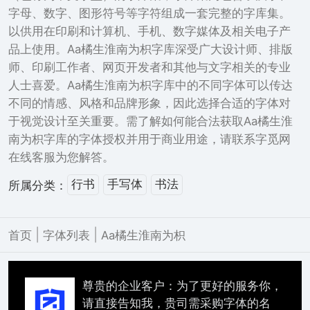
字母、数字、图形符号等字符组成一套完整的字库集。
以供用在印刷和计算机、手机、数字媒体及相关电子产
品上使用。Aa橘生淮南为枳字库深受广大设计师、排版
师、印刷工作者、网页开发者和其他与文字相关的专业
人士喜爱。Aa橘生淮南为枳字库中的不同字体可以传达
不同的情感、风格和品牌形象，因此选择合适的字体对
于视觉设计至关重要。需了解如何能合法获取Aa橘生淮
南为枳字库的字体授权并用于商业用途，请联系字觅网
在线客服为您解答。
行书
手写体
书法
所属分类：
|
|
首页
字体列表
Aa橘生淮南为枳
尊贵的企业客户：为了更好的服务你，
请直接告知我，贵司需采购字体的名