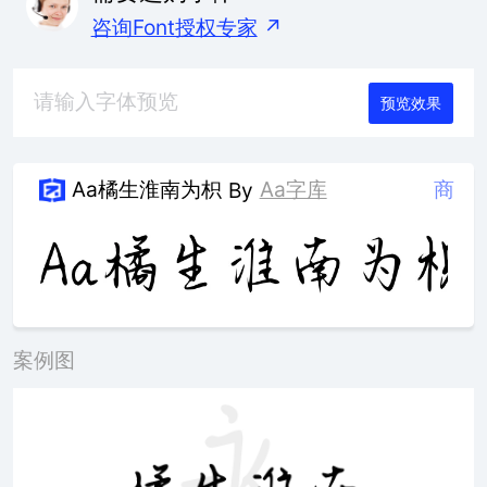
咨询Font授权专家
↗
预览效果
Aa橘生淮南为枳
Aa字库
商
By
案例图