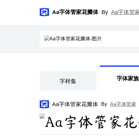
By
Aa字体管家花瓣体
Aa字体管
字体家
字样集
Aa字体管家花瓣体
Aa字体管家
By