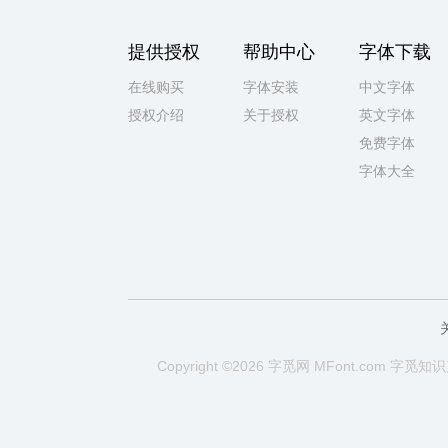
提供授权
帮助中心
字体下载
在线购买
字体安装
中文字体
授权介绍
关于授权
英文字体
免费字体
字体大全
Copyright ©2026 字觅网 MFont.com 字
觅知
识