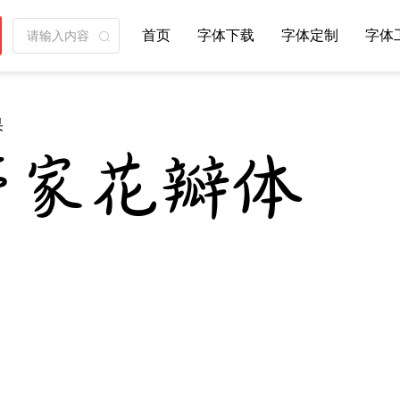
首页
字体下载
字体定制
字体
果