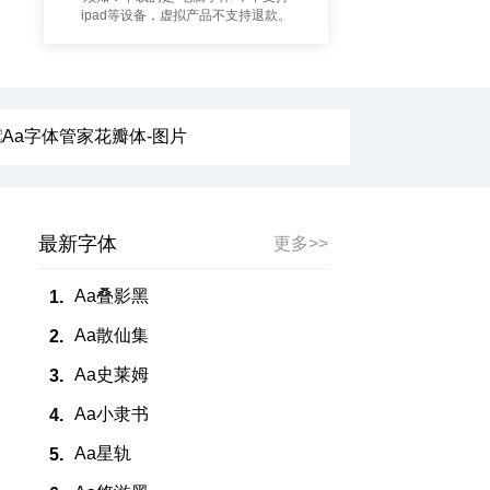
ipad等设备，虚拟产品不支持退款。
最新字体
更多>>
Aa叠影黑
1.
Aa散仙集
2.
Aa史莱姆
3.
Aa小隶书
4.
Aa星轨
5.