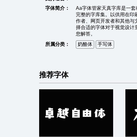
字体简介：
Aa字体管家天真字库是一
完整的字库集。以供用在印
作者、网页开发者和其他与
择合适的字体对于视觉设计
您解答。
所属分类：
奶酪体
手写体
推荐字体