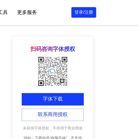
工具
更多服务
登录/注册
扫码咨询字体授权
字体下载
联系商用授权
未获得字体授权，不得用于商业用途
须知：下载的是“电脑字体”，不支持