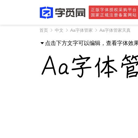
正版字体授权采购平台
国家正规注册备案网站
首页
中文
Aa字体管家
Aa字体管家天真
点击下方文字可以编辑，查看字体效