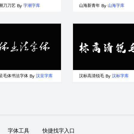
潮刀刀艺
字潮字库
山海新青年
山海字库
By
By
呈毛体书法字体
汉呈字库
汉标高清锐毛
汉标字库
By
By
字体工具
快捷找字入口