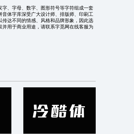
汉字、字母、数字、图形符号等字符组成一套
拼音体字库深受广大设计师、排版师、印刷工
以传达不同的情感、风格和品牌形象，因此选
权并用于商业用途，请联系字觅网在线客服为