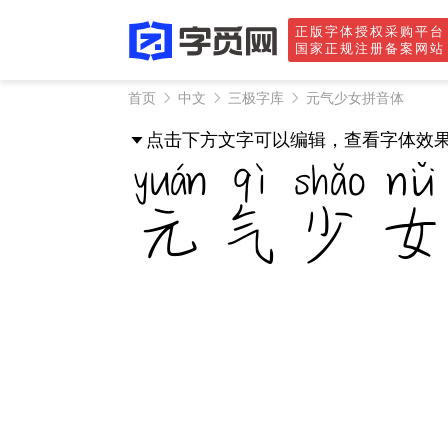
正版字体授权采购平台
国家正规注册备案网站
首页
中文
三极字库
元气少女拼音体
点击下方文字可以编辑，查看字体效