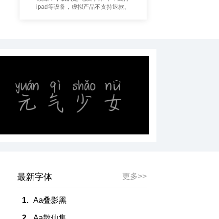
ipad等设备，虚拟产品不支持退款。
最新字体
更多>>
Aa叠影黑
1.
Aa散仙集
2.