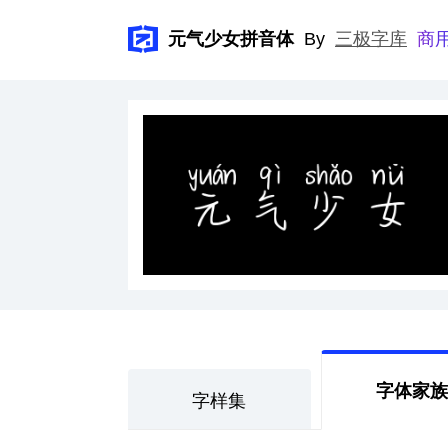
By
元气少女拼音体
三极字库
商
字体家
字样集