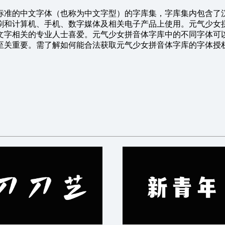
标准的中文字体（也称为中文字型）的字库集，字库集内包含了
刷和计算机、手机、数字媒体及相关电子产品上使用。元气少女
文字相关的专业人士喜爱。元气少女拼音体字库中的不同字体可
至关重要。需了解如何能合法获取元气少女拼音体字库的字体授