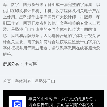
母、数字、图形符号等字符组成一套完整的字库集。以
供用在印刷和计算机、手机、数字媒体及相关电子产品
上使用。星坠漫千山字库深受广大设计师、排版师、印
刷工作者、网页开发者和其他与文字相关的专业人士喜
爱。星坠漫千山字库中的不同字体可以传达不同的情
感、风格和品牌形象，因此选择合适的字体对于视觉设
计至关重要。需了解如何能合法获取星坠漫千山字库的
字体授权并用于商业用途，请联系字觅网在线客服为您
解答。
手写体
所属分类：
|
|
首页
字体列表
星坠漫千山
尊贵的企业客户：为了更好的服务你，
请直接告知我，贵司需采购字体的名