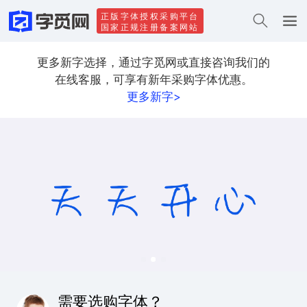
正版字体授权采购平台
国家正规注册备案网站
更多新字选择，通过字觅网或直接咨询我们的
在线客服，可享有新年采购字体优惠。
更多新字>
需要选购字体？