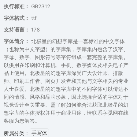
执行标准：
GB2312
字体格式：
ttf
支持语言：
178
字体简介：
北极星的幻想字库是一套标准的中文字体
（也称为中文字型）的字库集，字库集内包含了汉字、
字母、数字、图形符号等字符组成一套完整的字库集。
以供用在印刷和计算机、手机、数字媒体及相关电子产
品上使用。北极星的幻想字库深受广大设计师、排版
师、印刷工作者、网页开发者和其他与文字相关的专业
人士喜爱。北极星的幻想字库中的不同字体可以传达不
同的情感、风格和品牌形象，因此选择合适的字体对于
视觉设计至关重要。需了解如何能合法获取北极星的幻
想字库的字体授权并用于商业用途，请联系字觅网在线
客服为您解答。
手写体
所属分类：