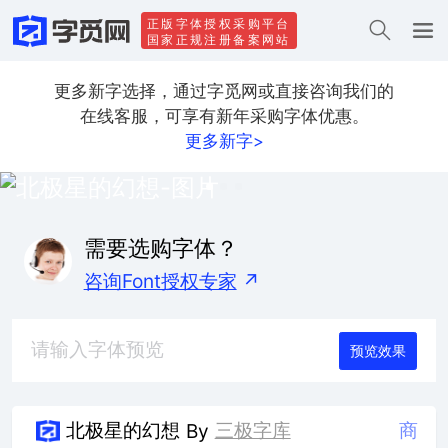
正版字体授权采购平台
国家正规注册备案网站
更多新字选择，通过字觅网或直接咨询我们的
在线客服，可享有新年采购字体优惠。
更多新字>
需要选购字体？
咨询Font授权专家
↗
预览效果
北极星的幻想
三极字库
商
By