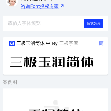
咨询Font授权专家
↗
预览效果
三极玉润简体 中
三极字库
商
By
案例图