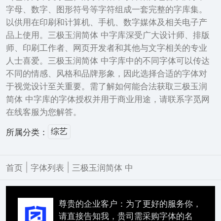
字母、数字、图形符号等字符组成一套完整的字库集。
以供用在印刷和计算机、手机、数字媒体及相关电子产
品上使用。三极玉润简体 中字库深受广大设计师、排版
师、印刷工作者、网页开发者和其他与文字相关的专业
人士喜爱。三极玉润简体 中字库中的不同字体可以传达
不同的情感、风格和品牌形象，因此选择合适的字体对
于视觉设计至关重要。需了解如何能合法获取三极玉润
简体 中字库的字体授权并用于商业用途，请联系字觅网
在线客服为您解答。
综艺
所属分类：
|
|
首页
字体列表
三极玉润简体 中
尊贵的企业客户：为了更好的服务你，
请直接告知我，贵司需采购字体的名