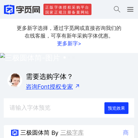
正版字体授权采购平台
国家正规注册备案网站
更多新字选择，通过字觅网或直接咨询我们的
在线客服，可享有新年采购字体优惠。
更多新字>
需要选购字体？
咨询Font授权专家
↗
预览效果
三极圆体简
三极字库
商
By