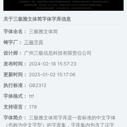
关于
三极雅文体简
字体字库信息
字体全名：
三极雅文体简
铸字厂：
三极字库
设计师：
广州三极信息科技有限责任公司
发布时间：
2024-02-18 15:57:23
更新时间：
2025-01-02 15:17:06
执行标准：
GB2312
字体格式：
ttf
支持语言：
178
字体简介：
三极雅文体简字库是一套标准的中文字体
（也称为中文字型）的字库集，字库集内包含了汉字、