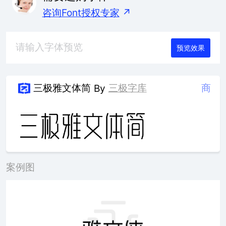
咨询Font授权专家
↗
预览效果
三极雅文体简
三极字库
商
By
案例图