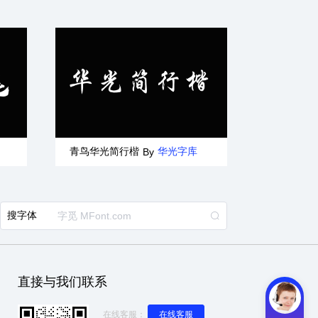
青鸟华光简行楷
华光字库
By
搜字体
直接与我们联系
在线客服：
在线客服