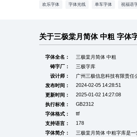
欢乐字体
字体光线
单车字体
祝福语
关于三极棠月简体 中粗 字体
字体全名：
三极棠月简体 中粗
铸字厂：
三极字库
设计师：
广州三极信息科技有限责任
2024-02-05 14:28:51
发布时间：
2025-01-02 14:27:08
更新时间：
GB2312
执行标准：
ttf
字体格式：
178
支持语言：
字体简介：
三极棠月简体 中粗字库是