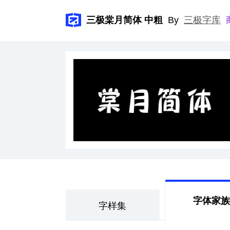
By
三极棠月简体 中粗
三极字库
字体家
字样集