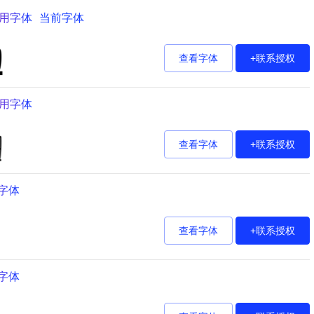
用字体
当前字体
查看字体
+联系授权
用字体
查看字体
+联系授权
字体
查看字体
+联系授权
字体