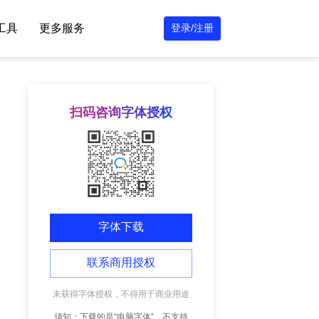
工具
更多服务
登录/注册
扫码咨询字体授权
字体下载
联系商用授权
未获得字体授权，不得用于商业用途
须知：下载的是“电脑字体”，不支持