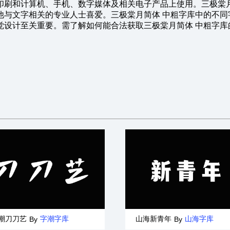
印刷和计算机、手机、数字媒体及相关电子产品上使用。三极棠月
他与文字相关的专业人士喜爱。三极棠月简体 中粗字库中的不同
觉设计至关重要。需了解如何能合法获取三极棠月简体 中粗字库
潮刀刀艺
字潮字库
山海新青年
山海字库
By
By