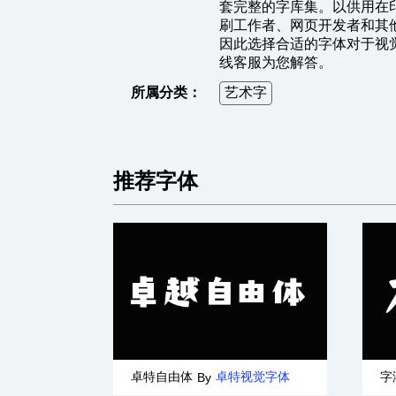
套完整的字库集。以供用在
刷工作者、网页开发者和其
因此选择合适的字体对于视
线客服为您解答。
所属分类：
艺术字
推荐字体
卓特自由体
卓特视觉字体
字
By