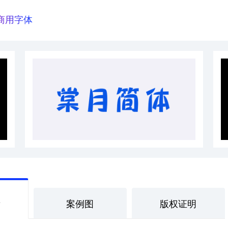
商用字体
族
案例图
版权证明