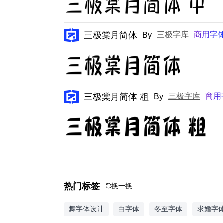
三极棠月简体
三极字库
商用字
By
三极棠月简体 粗
三极字库
商用
By
热门标签
换一换
舞字体设计
白字体
冬至字体
求婚字