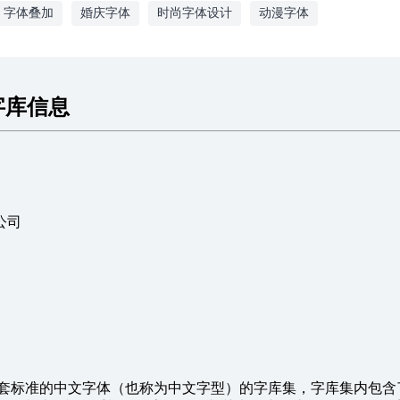
字体叠加
婚庆字体
时尚字体设计
动漫字体
字库信息
公司
一套标准的中文字体（也称为中文字型）的字库集，字库集内包含