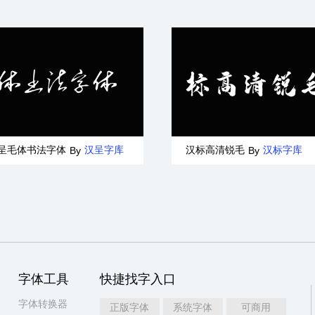
呈毛体书法字体
汉呈字库
汉标高清锐毛
汉标字库
By
By
字体工具
快捷找字入口
字体转换器
正版字体
系统字体
可商用