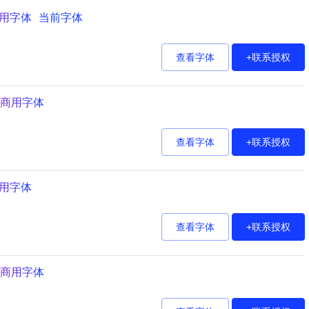
用字体
当前字体
查看字体
+联系授权
商用字体
查看字体
+联系授权
用字体
查看字体
+联系授权
商用字体