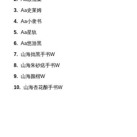
Aa史莱姆
3.
Aa小隶书
4.
Aa星轨
5.
Aa悠游黑
6.
山海拙黑手书W
7.
山海朱砂痣手书W
8.
山海颜楷W
9.
山海杏花酿手书W
10.