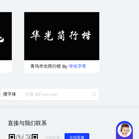
青鸟华光简行楷
华光字库
By
搜字体
直接与我们联系
在线客服：
在线客服