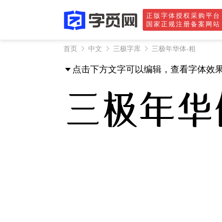
正版字体授权采购平台
国家正规注册备案网站
首页
中文
三极字库
三极年华体-粗
点击下方文字可以编辑，查看字体效