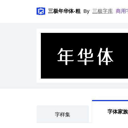
By
三极年华体-粗
三极字库
商用
字体家
字样集