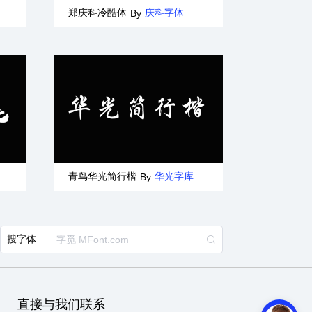
郑庆科冷酷体
庆科字体
By
青鸟华光简行楷
华光字库
By
搜字体
直接与我们联系