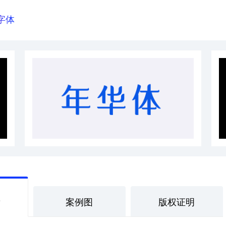
字体
族
案例图
版权证明