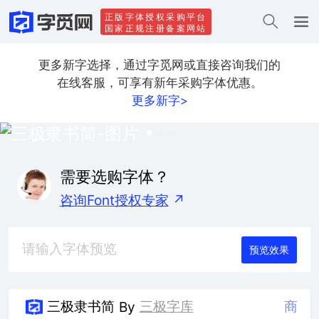
正版字体授权采购平台
国家正规注册备案网站
更多新字选择，通过字觅网或直接咨询我们的
在线客服，可享有新年采购字体优惠。
更多新字>
需要选购字体？
咨询Font授权专家
↗
预览效果
三极隶书简
三极字库
商
By