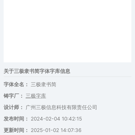
关于
三极隶书简
字体字库信息
字体全名：
三极隶书简
铸字厂：
三极字库
设计师：
广州三极信息科技有限责任公司
发布时间：
2024-02-04 10:42:15
更新时间：
2025-01-02 14:07:36