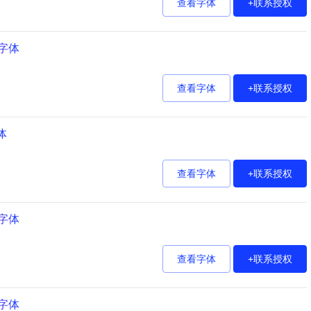
查看字体
+联系授权
字体
查看字体
+联系授权
体
查看字体
+联系授权
字体
查看字体
+联系授权
字体