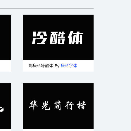
郑庆科冷酷体
庆科字体
By