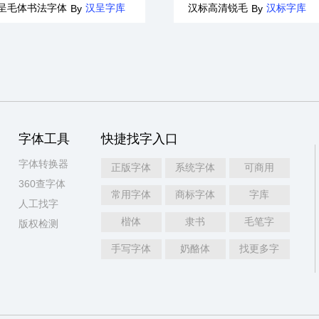
呈毛体书法字体
汉呈字库
汉标高清锐毛
汉标字库
By
By
字体工具
快捷找字入口
字体转换器
正版字体
系统字体
可商用
360查字体
常用字体
商标字体
字库
人工找字
楷体
隶书
毛笔字
版权检测
手写字体
奶酪体
找更多字