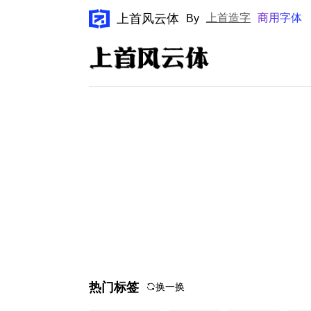
上首风云体
上首造字
商用字体
By
热门标签
换一换