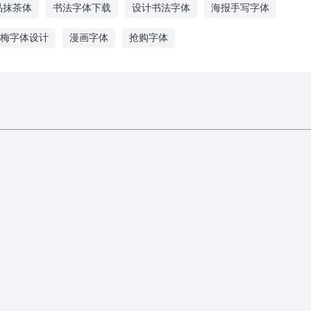
品抹茶体
书法字体下载
设计书法字体
海报手写字体
梅字体设计
漫画字体
抢购字体