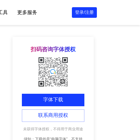
工具
更多服务
登录/注册
扫码咨询字体授权
字体下载
联系商用授权
未获得字体授权，不得用于商业用途
须知：下载的是“电脑字体”，不支持