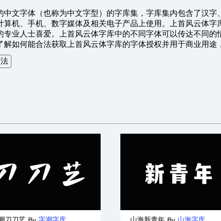
的中文字体（也称为中文字型）的字库集，字库集内包含了汉字
计算机、手机、数字媒体及相关电子产品上使用。上首风云体字
的专业人士喜爱。上首风云体字库中的不同字体可以传达不同的
了解如何能合法获取上首风云体字库的字体授权并用于商业用途
书法
潮刀刀艺
字潮字库
山海新青年
山海字库
By
By