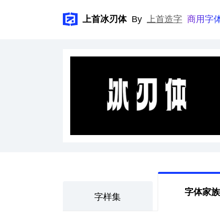
By
上首冰刃体
上首造字
商用字
字体家
字样集