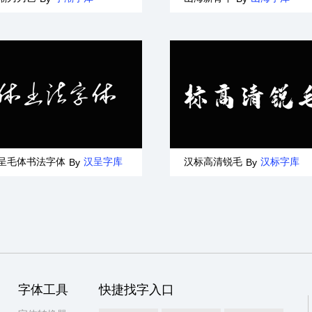
呈毛体书法字体
汉呈字库
汉标高清锐毛
汉标字库
By
By
字体工具
快捷找字入口