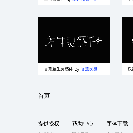
香蕉差生灵感体
香蕉灵感
汉
By
首页
提供授权
帮助中心
字体下载