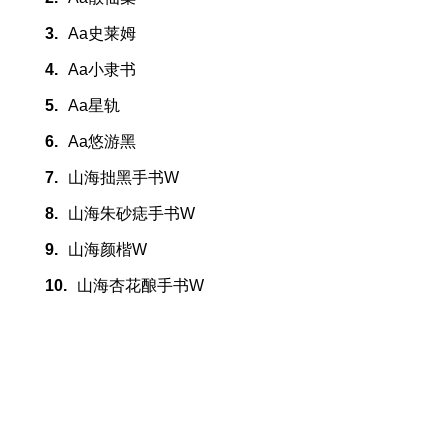
Aa史莱姆
3.
Aa小隶书
4.
Aa星轨
5.
Aa悠游黑
6.
山海拙黑手书W
7.
山海朱砂痣手书W
8.
山海颜楷W
9.
山海杏花酿手书W
10.