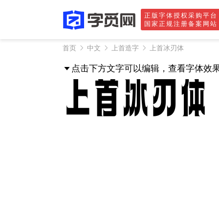
正版字体授权采购平台
国家正规注册备案网站
首页
中文
上首造字
上首冰刃体
点击下方文字可以编辑，查看字体效